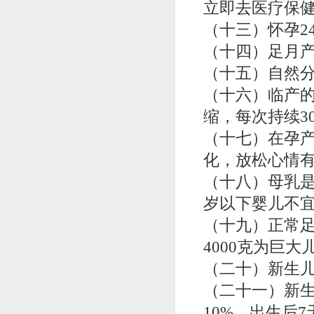
立即去医疗保
（十三）怀孕2
（十四）足月产
（十五）自然
（十六）临产
缩，每次持续3
（十七）在孕
化，放松心情
（十八）母乳是
岁以下婴儿不
（十九）正常足
4000克为巨大
（二十）新生
（二十一）新
10%，出生后7