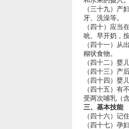
和水果的摄入
（三十九）产
牙、洗澡等。
（四十）应当
吮、早开奶，
（四十一）从
糊状食物。
（四十二）婴儿
（四十三）产后
（四十四）婴儿
（四十五）有
受两次哺乳（含
三、基本技能
（四十六）记
（四十七）孕妇