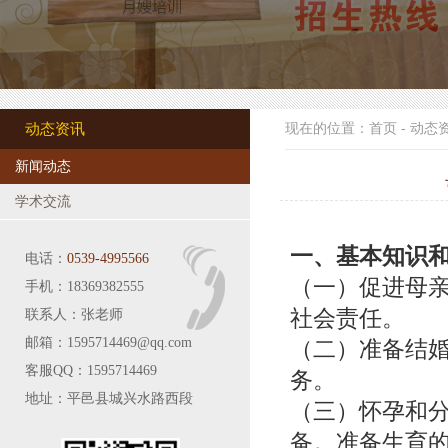
动态资讯
现在的位置：首页 - 动态资
新闻动态
学术交流
一、基本知识
电话：
0539-4995566
（一）促进母
手机：18369382555
社会责任。
联系人：张老师
邮箱：1595714469@qq.com
（二）准备结
客服QQ：1595714469
务。
地址：平邑县城兴水路西段
（三）怀孕和
备。准备生育