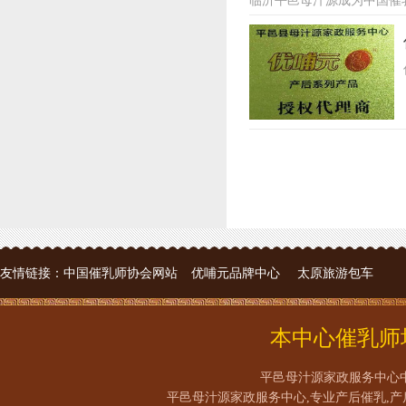
临沂平邑母汁源成为中国催乳
友情链接：
中国催乳师协会网站
优哺元品牌中心
太原旅游包车
本中心催乳师
平邑母汁源家政服务中心中心网站版
平邑母汁源家政服务中心,专业产后催乳,产