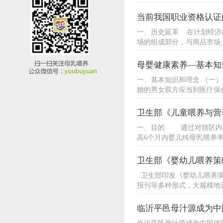
当前我国职业资格认证
一、历史延革 在计划经济
场的组成部分，与商品市场、
母婴健康素养—基本知识
一、基本知识和理念 （一
婚的男女双方应当到医疗保健
卫生部《儿童喂养与营
一、目的 通过对辖区内儿
高6个月内婴儿纯母乳喂养
卫生部《婴幼儿喂养策
卫生部印发《婴幼儿喂养策
报刊等多种形式，大规模地开
临沂平邑母汁源成为中